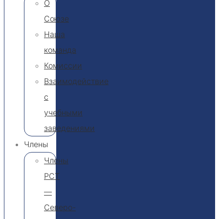
О
Союзе
Наша
команда
Комиссии
Взаимодействие
с
учебными
заведениями
Члены
Члены
РСТ
—
Северо-