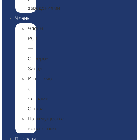
заведениями
Члены
Члены
РСТ
—
Северо-
Запад
Интервью
с
членами
Союза
Преимущества
вступления
Проекты