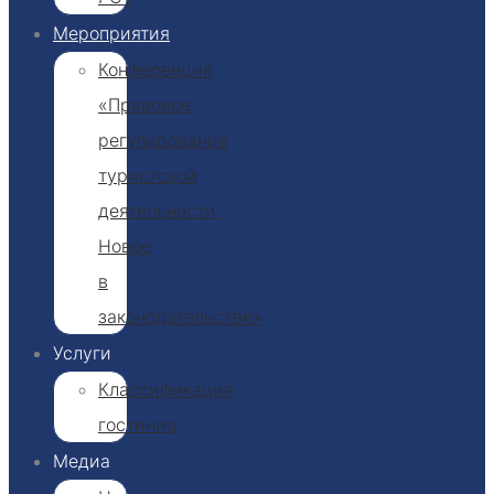
Мероприятия
Конференция
«Правовое
регулирование
туристской
деятельности.
Новое
в
законодательстве»
Услуги
Классификация
гостиниц​
Медиа