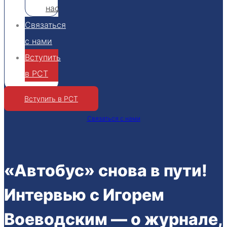
нас
Связаться
с нами
Вступить
в РСТ
Вступить в РСТ
Связаться с нами
«Автобус» снова в пути!
Интервью с Игорем
Воеводским — о журнале,