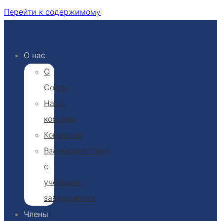
Перейти к содержимому
О нас
О
Союзе
Наша
команда
Комиссии
Взаимодействие
с
учебными
заведениями
Члены