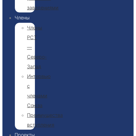
заведениями
Члены
Члены
РСТ
—
Северо-
Запад
Интервью
с
членами
Союза
Преимущества
вступления
Проекты