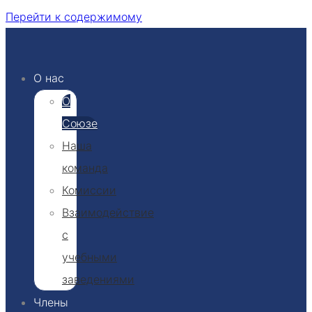
Перейти к содержимому
О нас
О
Союзе
Наша
команда
Комиссии
Взаимодействие
с
учебными
заведениями
Члены