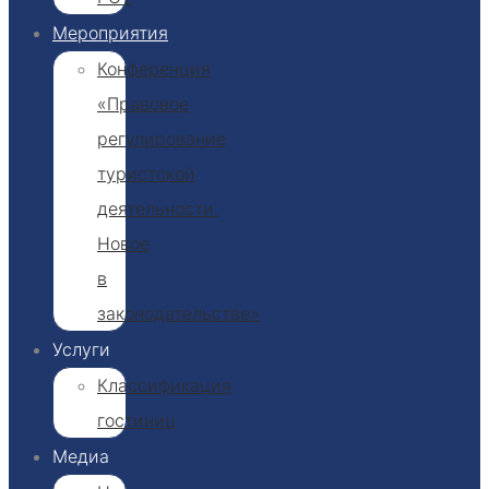
Мероприятия
Конференция
«Правовое
регулирование
туристской
деятельности.
Новое
в
законодательстве»
Услуги
Классификация
гостиниц​
Медиа