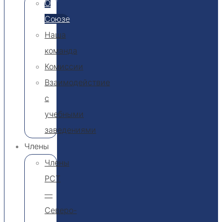
О
Союзе
Наша
команда
Комиссии
Взаимодействие
с
учебными
заведениями
Члены
Члены
РСТ
—
Северо-