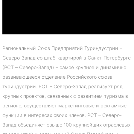
Региональный Союз Предприятий Туриндустрии –
Северо-Запад со штаб-квартирой в Санкт-Петербурге
(РСТ – Северо-Запад) – самое крупное и динамично
развивающееся отделение Российского союза
туриндустрии. РСТ – Северо-Запад реализует ряд
крупных проектов, связанных с развитием туризма в
регионе, осуществляет маркетинговые и рекламные
функции в интересах своих членов. РСТ – Северо-
Запад объединяет свыше 100 крупнейших отраслевых