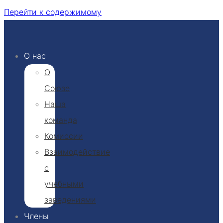
Перейти к содержимому
О нас
О
Союзе
Наша
команда
Комиссии
Взаимодействие
с
учебными
заведениями
Члены