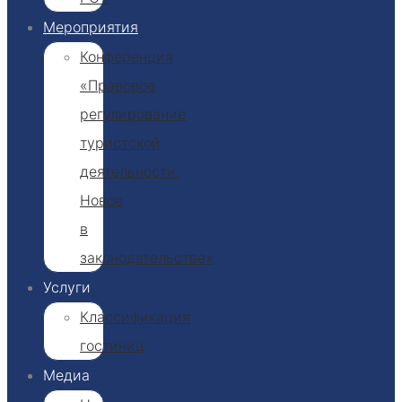
Мероприятия
Конференция
«Правовое
регулирование
туристской
деятельности.
Новое
в
законодательстве»
Услуги
Классификация
гостиниц​
Медиа