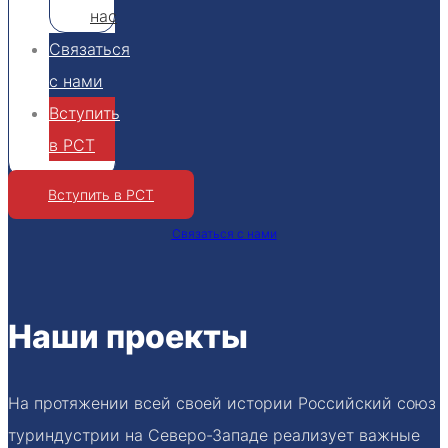
нас
Связаться
с нами
Вступить
в РСТ
Вступить в РСТ
Связаться с нами
Наши проекты
На протяжении всей своей истории Российский союз
туриндустрии на Северо-Западе реализует важные