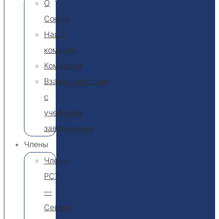
О
Союзе
Наша
команда
Комиссии
Взаимодействие
с
учебными
заведениями
Члены
Члены
РСТ
—
Северо-