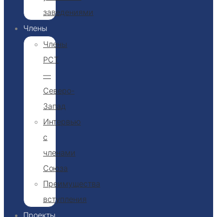
заведениями
Члены
Члены
РСТ
—
Северо-
Запад
Интервью
с
членами
Союза
Преимущества
вступления
Проекты