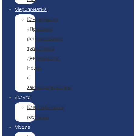
Мероприятия
Конференция
«Правовое
регулирование
туристской
деятельности.
Новое
в
законодательстве»
Услуги
Классификация
гостиниц​
Медиа