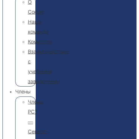
О
Союзе
Наша
команда
Комиссии
Взаимодействие
с
учебными
заведениями
Члены
Члены
РСТ
—
Северо-