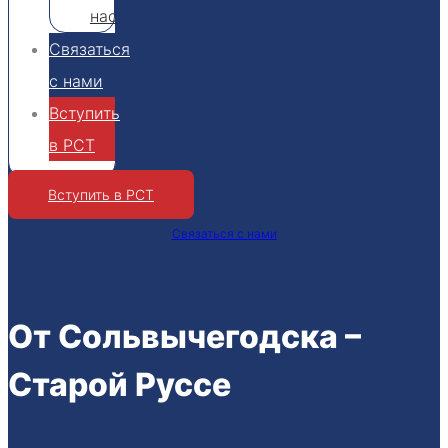
нас
Связаться
с нами
Вступить
в РСТ
Вступить в РСТ
Связаться с нами
От Сольвычегодска –
Старой Руссе