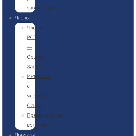
заведениями
Члены
Члены
РСТ
—
Северо-
Запад
Интервью
с
членами
Союза
Преимущества
вступления
Проекты