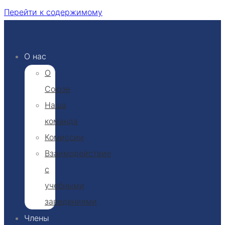
Перейти к содержимому
О нас
О
Союзе
Наша
команда
Комиссии
Взаимодействие
с
учебными
заведениями
Члены