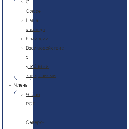
О
Союзе
Наша
команда
Комиссии
Взаимодействие
с
учебными
заведениями
Члены
Члены
РСТ
—
Северо-