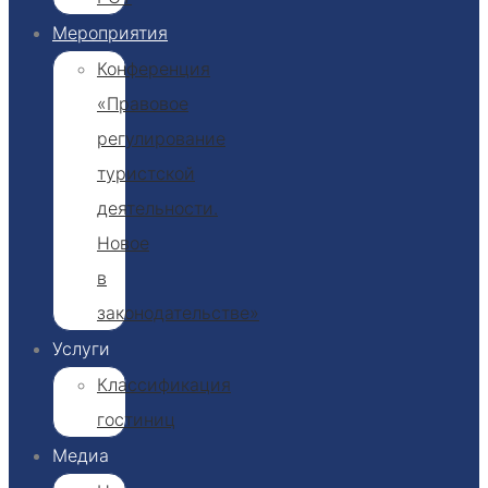
Мероприятия
Конференция
«Правовое
регулирование
туристской
деятельности.
Новое
в
законодательстве»
Услуги
Классификация
гостиниц​
Медиа