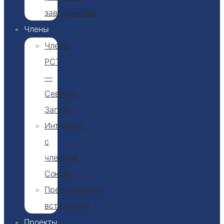
заведениями
Члены
Члены
РСТ
—
Северо-
Запад
Интервью
с
членами
Союза
Преимущества
вступления
Проекты