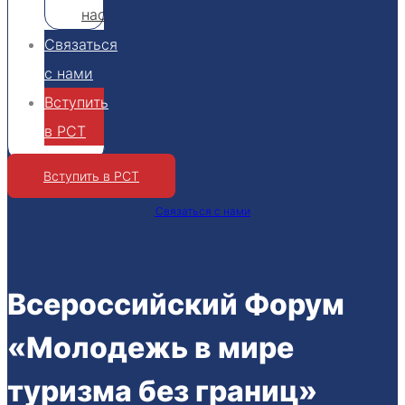
нас
Связаться
с нами
Вступить
в РСТ
Вступить в РСТ
Связаться с нами
Всероссийский Форум
«Молодежь в мире
туризма без границ»