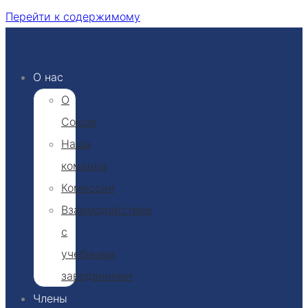
Перейти к содержимому
О нас
О
Союзе
Наша
команда
Комиссии
Взаимодействие
с
учебными
заведениями
Члены