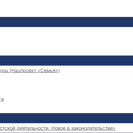
уры (Нацпроект «Семья»)
га
тской деятельности. Новое в законодательстве»