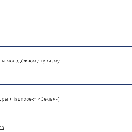
у и молодёжному туризму
уры (Нацпроект «Семья»)
га