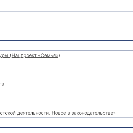
уры (Нацпроект «Семья»)
га
тской деятельности. Новое в законодательстве»