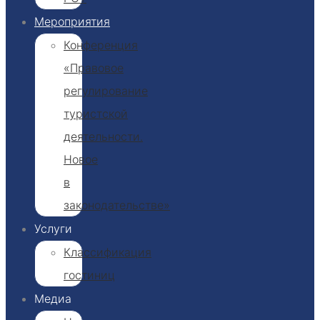
Мероприятия
Конференция
«Правовое
регулирование
туристской
деятельности.
Новое
в
законодательстве»
Услуги
Классификация
гостиниц​
Медиа