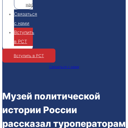
нас
Связаться
с нами
Вступить
в РСТ
Вступить в РСТ
Связаться с нами
Музей политической
истории России
рассказал туроператорам