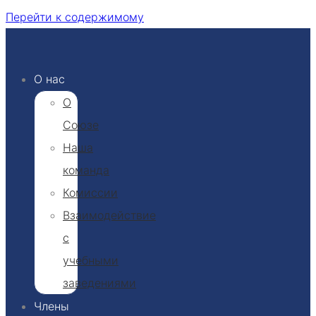
Перейти к содержимому
О нас
О
Союзе
Наша
команда
Комиссии
Взаимодействие
с
учебными
заведениями
Члены