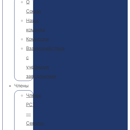
О
Союзе
Наша
команда
Комиссии
Взаимодействие
с
учебными
заведениями
Члены
Члены
РСТ
—
Северо-