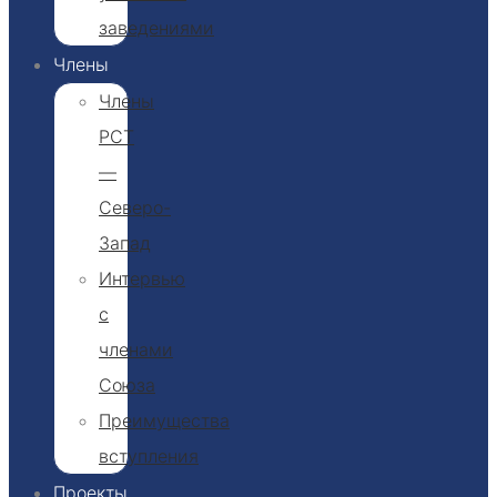
заведениями
Члены
Члены
РСТ
—
Северо-
Запад
Интервью
с
членами
Союза
Преимущества
вступления
Проекты